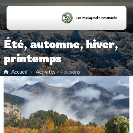
Les Pas Sages d'Emmanuelle
Été, automne, hiver,
printemps
Accueil
Activités
> 4 saisons